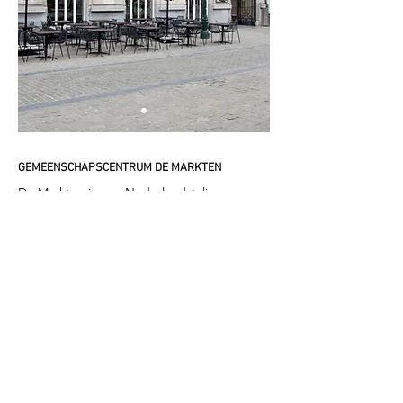
GEMEENSCHAPSCENTRUM DE MARKTEN
De Markten is een Nederlandstalig
gemeenschapscentrum. Dit is de website van
het bijhorend café. Voor meer informatie over
het gemeenschapscentrum kan u terecht op
de website van GC De Markten.
www.demarkten.be
© 2017 - AUB.SVP bv -
ondernemingsnummer
0500.478.725